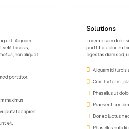
Solutions
g elit. Aliquam
Lorem ipsum dolor si
velit facilisis,
porttitor dolor eu fri
 metus, non aliquet
egestas diam sed, ul
Aliquam id turpi
smod porttitor.
Cras tortor mi, p
Phasellus ut dol
um maximus.
Praesent condime
 vulputate sapien.
Donec luctus nec 
unt et.
Phasellus nulla li