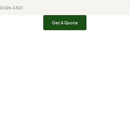
310) 626-5303
Get A Quote
ts