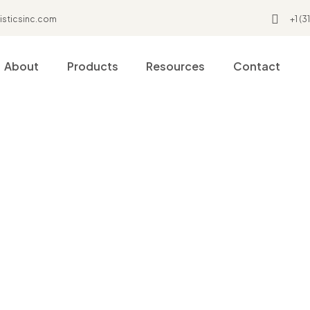
isticsinc.com
+1 (
About
Products
Resources
Contact
Home
Tea Ingredients
ea Ingredien