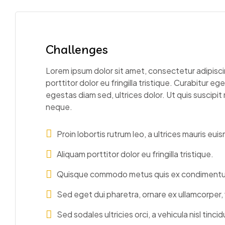
Challenges
Lorem ipsum dolor sit amet, consectetur adipiscin
porttitor dolor eu fringilla tristique. Curabitur eget 
egestas diam sed, ultrices dolor. Ut quis suscipit
neque.
Proin lobortis rutrum leo, a ultrices mauris eui
Aliquam porttitor dolor eu fringilla tristique.
Quisque commodo metus quis ex condiment
Sed eget dui pharetra, ornare ex ullamcorper,
Sed sodales ultricies orci, a vehicula nisl tincid