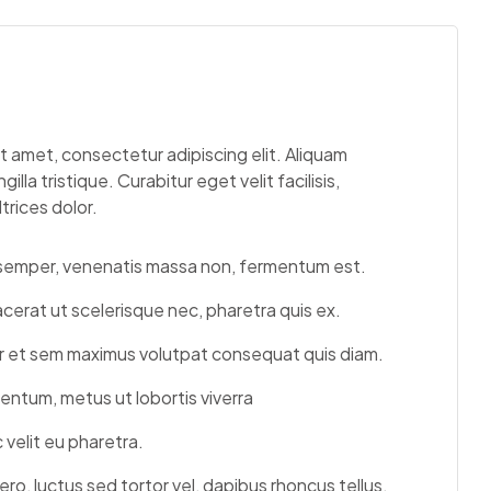
t amet, consectetur adipiscing elit. Aliquam
ngilla tristique. Curabitur eget velit facilisis,
trices dolor.
s semper, venenatis massa non, fermentum est.
lacerat ut scelerisque nec, pharetra quis ex.
or et sem maximus volutpat consequat quis diam.
ntum, metus ut lobortis viverra
velit eu pharetra.
bero, luctus sed tortor vel, dapibus rhoncus tellus.