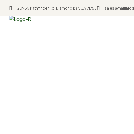
20955 Pathfinder Rd. Diamond Bar, CA 91765
sales@marlinlog
T