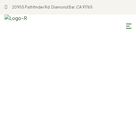
20955 Pathfinder Rd. Diamond Bar, CA 91765
Home
Ecological Farming
Ecological Farming